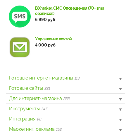
BXmaker. СМС Оповещения (70+ sms
сервисов)
6 990 руб
Управление почтой
4 000 руб
Готовые интернет-магазины
113
B2B
Готовые сайты
4
331
Авто
Landing page
Для интернет-магазина
6
63
233
Бытовая техника и электроника
Информационный портал
Другое
Инструменты
62
40
7
347
Детские товары
Каталог товаров, услуг
Интеграция с онлайн-кассами
Для разработчиков
Интеграция
4
162
138
3
98
Другое
Корпоративный сайт
Каталог товаров
Контент-менеджеру
1С и другие ERP
Маркетинг, реклама
2
24
54
177
201
152