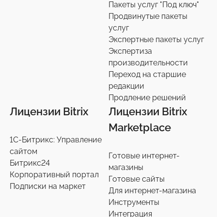
3
Пакеты услуг "Под ключ"
Продвинутые пакеты
Чат-боты
5
услуг
Услуги разработки
6
Экспертные пакеты услуг
Настройки интеграций с маркетплайсами
Экспертиза
36
производительности
Экспертиза производительности
9
Переход на старшие
Переход на старшие редакции
редакции
8
Продление решений
Продление решений
6
Лицензии Bitrix
Лицензии Bitrix
Marketplace
1С-Битрикс: Управление
сайтом
Готовые интернет-
Битрикс24
магазины
Корпоративный портал
Готовые сайты
Подписки на маркет
Для интернет-магазина
Инструменты
Интеграция