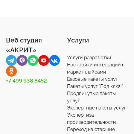
Продукты питания
Торговые площадки
Онлайн-консультанты
Документы
4
15
16
3
Ремонт
1С-Битрикс: Управление сайтом
Отзывы, комментарии
Другое
41
6
12
44
Спорт, туризм, отдых
Битрикс24
Подписки и рассылки
Задачи
24
75
4
10
Веб студия
Услуги
Товары для животных
Корпоративный портал
Импорт/экспорт
12
2
71
«АКРИТ»
Украшения, аксессуары
Подписки на маркет
Инструменты
34
59
1
Услуги разработки
Универсальные
Контакты
0
36
Настройки интеграций с
маркетплайсами
Сотрудники
27
Базовые пакеты услуг
+7 499 938 8452
Телефония
3
Пакеты услуг "Под ключ"
Продвинутые пакеты
Чат-боты
5
услуг
Услуги разработки
6
Экспертные пакеты услуг
Настройки интеграций с маркетплайсами
Экспертиза
36
производительности
Экспертиза производительности
9
Переход на старшие