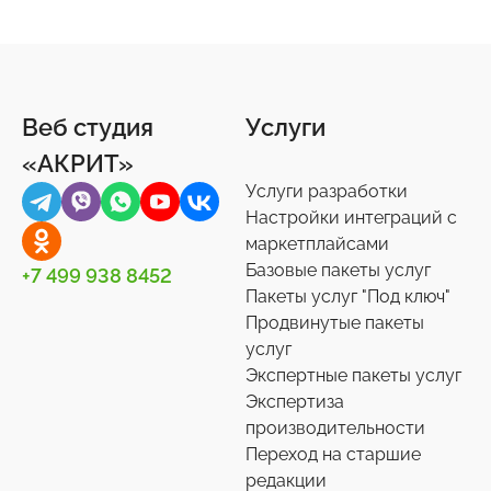
Продукты питания
Торговые площадки
Онлайн-консультанты
Документы
4
15
16
3
Ремонт
1С-Битрикс: Управление сайтом
Отзывы, комментарии
Другое
41
6
12
44
Спорт, туризм, отдых
Битрикс24
Подписки и рассылки
Задачи
24
75
4
10
Веб студия
Услуги
Товары для животных
Корпоративный портал
Импорт/экспорт
12
2
71
«АКРИТ»
Украшения, аксессуары
Подписки на маркет
Инструменты
34
59
1
Услуги разработки
Универсальные
Контакты
0
36
Настройки интеграций с
маркетплайсами
Сотрудники
27
Базовые пакеты услуг
+7 499 938 8452
Телефония
3
Пакеты услуг "Под ключ"
Продвинутые пакеты
Чат-боты
5
услуг
Услуги разработки
6
Экспертные пакеты услуг
Настройки интеграций с маркетплайсами
Экспертиза
36
производительности
Экспертиза производительности
9
Переход на старшие
Переход на старшие редакции
редакции
8