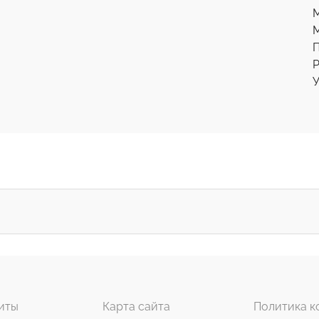
М
Р
У
иты
Карта сайта
Политика к