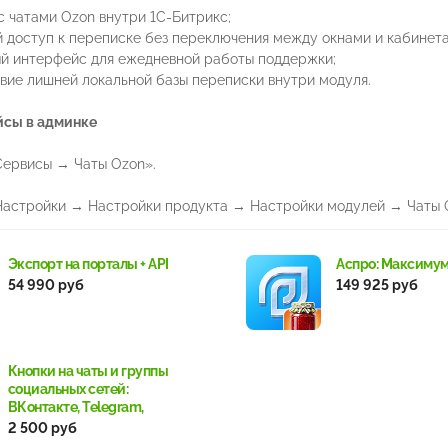
с чатами Ozon внутри 1С-Битрикс;
й доступ к переписке без переключения между окнами и кабинет
ый интерфейс для ежедневной работы поддержки;
твие лишней локальной базы переписки внутри модуля.
сы в админке
Сервисы → Чаты Ozon».
Настройки → Настройки продукта → Настройки модулей → Чаты 
Экспорт на порталы + API
Аспро: Максиму
54 990 руб
149 925 руб
Кнопки на чаты и группы
социальных сетей:
ВКонтакте, Telegram,
WhatsApp, Viber,
2 500 руб
Одноклассники...