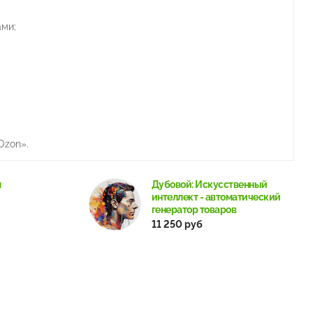
ами;
Ozon».
м
Дубовой: Искусственный
интеллект - автоматический
генератор товаров
11 250 руб