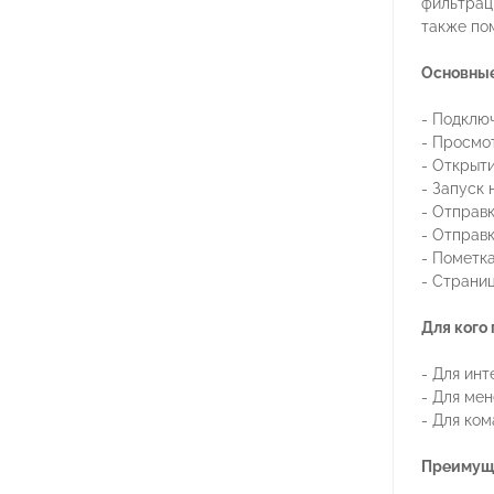
фильтраци
также по
Основные
- Подключ
- Просмо
- Открыт
- Запуск 
- Отправ
- Отправк
- Пометк
- Страниц
Для кого
- Для инт
- Для ме
- Для ком
Преимущ