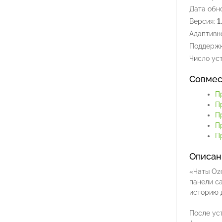
Дата обн
Версия:
1
Адаптивно
Поддержк
Число уст
Совмес
П
П
П
П
П
Описан
«Чаты Ozo
панели с
историю 
После уст