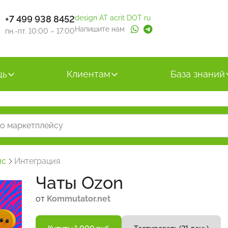
+7 499 938 8452
design AT acrit DOT ru
Напишите нам
пн.-пт. 10:00 – 17:00
щь
Клиентам
База знаний
йс
Интеграция
Чаты Ozon
от
Kommutator.net