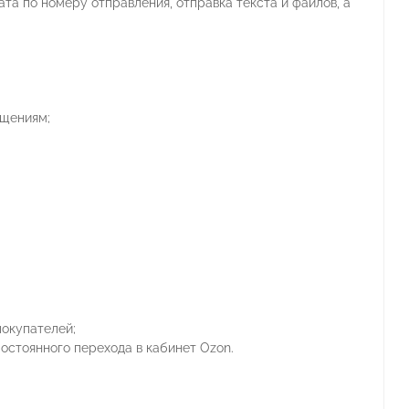
та по номеру отправления, отправка текста и файлов, а
бщениям;
окупателей;
остоянного перехода в кабинет Ozon.