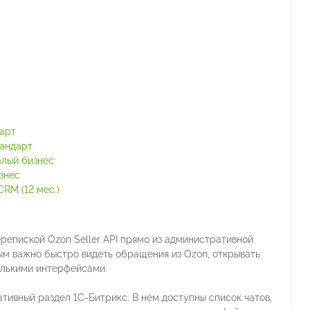
тарт
тандарт
алый бизнес
знес
RM (12 мес.)
ерепиской Ozon Seller API прямо из административной
ым важно быстро видеть обращения из Ozon, открывать
олькими интерфейсами.
тивный раздел 1С-Битрикс. В нём доступны список чатов,