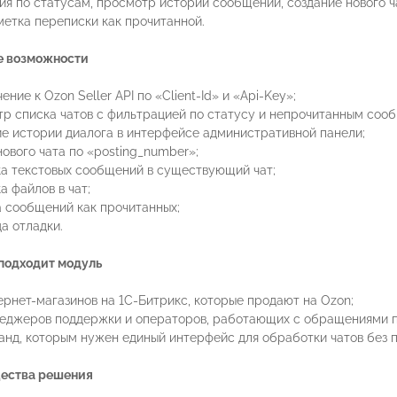
я по статусам, просмотр истории сообщений, создание нового ча
метка переписки как прочитанной.
 возможности
ение к Ozon Seller API по «Client-Id» и «Api-Key»;
тр списка чатов с фильтрацией по статусу и непрочитанным соо
ие истории диалога в интерфейсе административной панели;
нового чата по «posting_number»;
ка текстовых сообщений в существующий чат;
а файлов в чат;
а сообщений как прочитанных;
а отладки.
 подходит модуль
ернет-магазинов на 1С-Битрикс, которые продают на Ozon;
неджеров поддержки и операторов, работающих с обращениями п
анд, которым нужен единый интерфейс для обработки чатов без п
ества решения