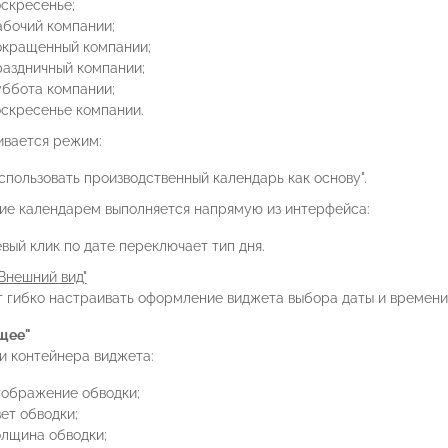
оскресенье;
абочий компании;
окращенный компании;
раздничный компании;
уббота компании;
оскресенье компании.
вается режим:
спользовать производственный календарь как основу".
ие календарем выполняется напрямую из интерфейса:
вый клик по дате переключает тип дня.
Внешний вид"
т гибко настраивать оформление виджета выбора даты и времени
щее"
и контейнера виджета:
тображение обводки;
ет обводки;
олщина обводки;