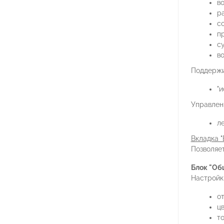
в
р
с
п
с
в
Поддержи
"и
Управлен
ле
Вкладка "
Позволяе
Блок "Об
Настройк
о
цв
т