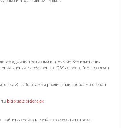
 единый интерактивный виджет.
;
через административный интерфейс без изменения
ления, кнопки и собственные CSS-классы. Это позволяет
йтовости), шаблонами и различными наборами свойств
енты
bitrix:sale.order.ajax
.
 шаблонов сайта и свойств заказа (тип строка).