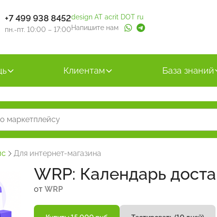
+7 499 938 8452
design AT acrit DOT ru
Напишите нам
пн.-пт. 10:00 – 17:00
щь
Клиентам
База знаний
йс
Для интернет-магазина
WRP: Календарь доста
от
WRP