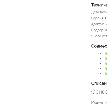
Технич
Дата пуб
Версия:
1
Адаптивно
Поддержк
Число уст
Совмес
П
П
П
П
Пр
Описан
Осно
Модуль по