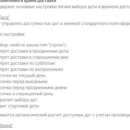
раничения и время доставки"
одержит основные настройки логики выбора даты и времени доста
Дата"
 управлять доступностью дат и заменой стандартного поля офор
е настройки:
бор свойств заказа (тип "строка");
прет доставки в праздничные даты;
апрет доставки в сокращенные дни;
апрет доставки по субботам;
апрет доставки по воскресеньям;
сечка на текущий день;
тсечка перед выходными;
тсечка перед праздничными днями;
тсечка в сокращенный день;
ризонт выбора дат;
виг стартовой даты.
вается автоматический расчет доступных дат с учетом производс
Время"