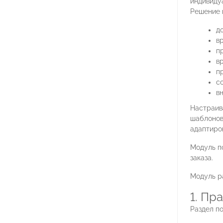
индивиду
Решение 
до
в
п
в
п
с
в
Настраив
шаблонов 
адаптиро
Модуль п
заказа.
Модуль р
1. Пр
Раздел по