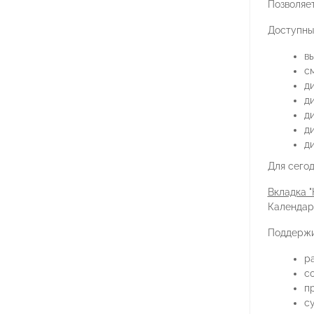
Позволяе
Доступны
вы
см
д
д
д
д
д
Для сего
Вкладка "
Календар
Поддержи
р
с
п
с