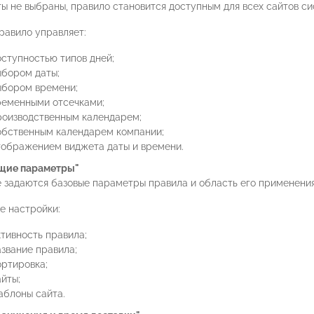
ы не выбраны, правило становится доступным для всех сайтов си
равило управляет:
оступностью типов дней;
ыбором даты;
ыбором времени;
ременными отсечками;
роизводственным календарем;
обственным календарем компании;
тображением виджета даты и времени.
щие параметры"
е задаются базовые параметры правила и область его применения
е настройки:
ктивность правила;
азвание правила;
ортировка;
йты;
аблоны сайта.