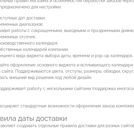
альных правил магазина и особенностей обработки заказов через
предназначено для настройки:
ступных дат доставки;
ременных диапазонов;
равил работы с сокращенными, выходными и праздничными днями
ременных отсечек;
роизводственного календаря;
обственных календарей компании;
нешнего вида виджета выбора даты, времени и pop-up календаря.
айте оформление основного виджета и всплывающего календаря 
сайта. Поддерживаются цвета, отступы, размеры, обводки, скруг
вать внешний вид решения под любой дизайн.
оддерживает работу с несколькими сайтами (поддержка многоса
асширяет стандартные возможности оформления заказа компон
авила даты доставки
зволяет создавать отдельные правила доставки для разных сайтов,