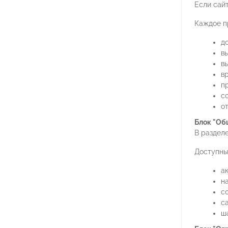
Если сайт
Каждое п
д
в
в
в
п
с
о
Блок "Об
В раздел
Доступны
а
н
с
са
ш