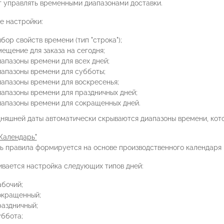
т управлять временными диапазонами доставки.
е настройки:
бор свойств времени (тип "строка");
ещение для заказа на сегодня;
иапазоны времени для всех дней;
иапазоны времени для субботы;
иапазоны времени для воскресенья;
иапазоны времени для праздничных дней;
иапазоны времени для сокращенных дней.
дняшней даты автоматически скрываются диапазоны времени, кот
Календарь"
ь правила формируется на основе производственного календаря
вается настройка следующих типов дней:
абочий;
окращенный;
раздничный;
уббота;