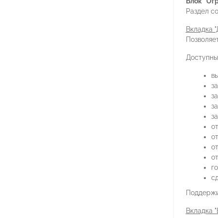
Блок "Ог
Раздел с
Вкладка "
Позволяет
Доступны
вы
за
з
з
з
от
о
о
о
го
сд
Поддержи
Вкладка "