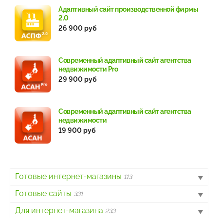
Адаптивный сайт производственной фирмы
2.0
26 900 руб
Современный адаптивный сайт агентства
недвижимости Pro
29 900 руб
Современный адаптивный сайт агентства
недвижимости
19 900 руб
Готовые интернет-магазины
113
B2B
Готовые сайты
4
331
Авто
Landing page
Для интернет-магазина
6
63
233